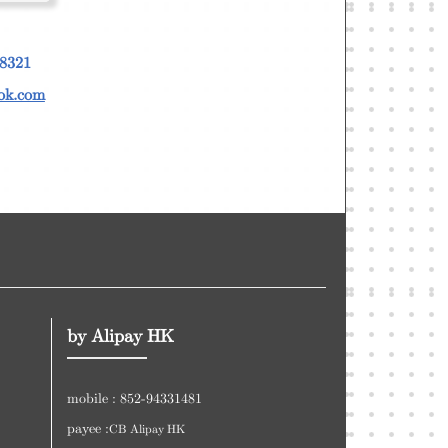
 8321
ook.com
by Alipay HK
mobile : 852-94331481
payee :
CB Alipay HK