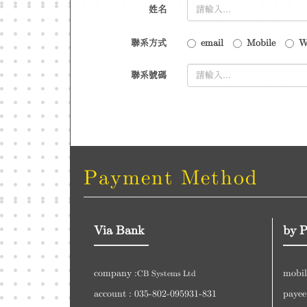
姓名
聯系方式
email
Mobile
W
聯系號碼
Payment Method
Via Bank
by 
company :
mobil
CB Systems Ltd
account : 035-802-095931-831
payee