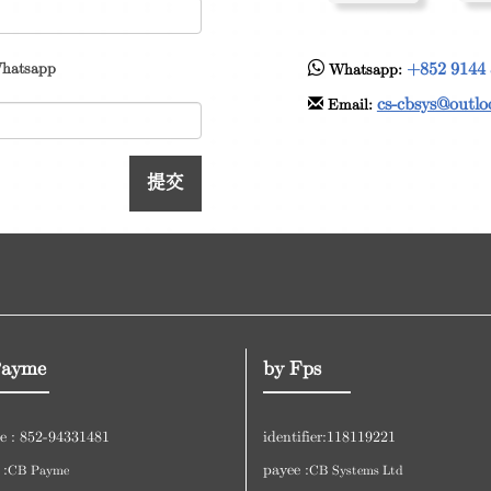
+852 9144
hatsapp
Whatsapp:
cs-cbsys@outl
Email:
提交
Payme
by Fps
e : 852-94331481
identifier:118119221
 :
payee :
CB Payme
CB Systems Ltd